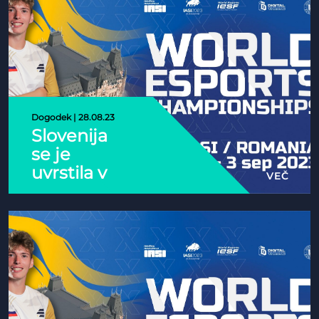
otroke
Dogodek | 28.08.23
Slovenija
se je
uvrstila v
VEČ
izločilne
boje
svetovnega
prvenstva!