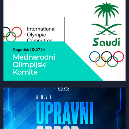
Dogodek | 12.07.24
Mednarodni
Olimpijski
Komite
VEČ
Napoveduje
Prve
Olimpijske
E-športne
Igre v
Savdski
Arabiji