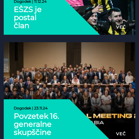
Dogodek | 11.12.24
EŠZS je
postal
član
VEČ
družine
World
Phyigital!
Dogodek | 23.11.24
Povzetek 16.
generalne
skupščine
VEČ