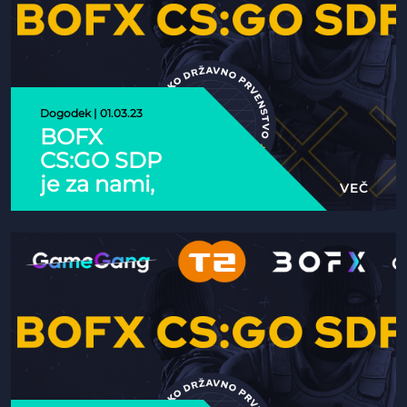
Dogodek | 01.03.23
BOFX
CS:GO SDP
je za nami,
VEČ
Contentplanet
se je
maščeval
Volkovom v
finalu
Politika Piškotkov