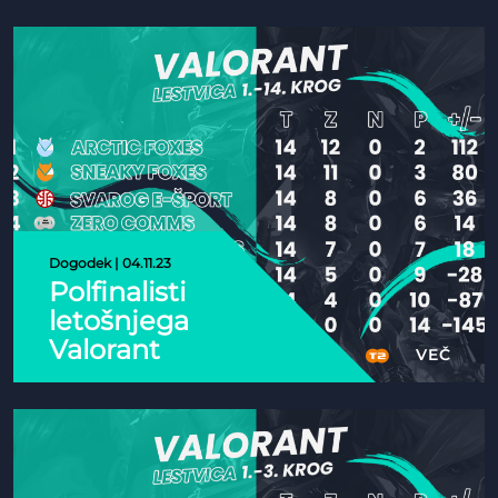
zvezdnikov
Dogodek | 04.11.23
Polfinalisti
letošnjega
Valorant
VEČ
SDP