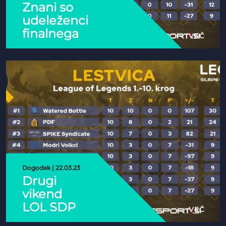
Znani so
udeleženci
finalnega
VEČ
dogajanja
za LOL SDP
na
gospodarskem
razstavišču
Dogodek | 22.03.23
Drugi
vikend
LOL SDP
VEČ
pušča