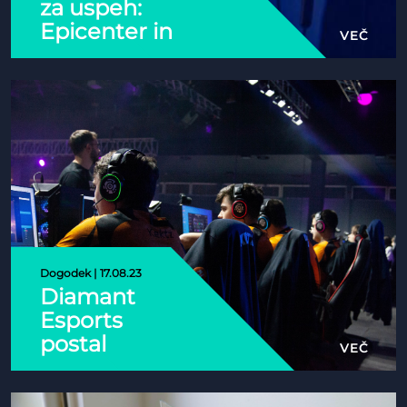
za uspeh:
Epicenter in
VEČ
E-športna
zveza
Slovenije
povezujeta
moči za
Slovensko
državno
prvenstvo v
e-športih
Dogodek | 17.08.23
Diamant
Esports
postal
VEČ
balkanski
prvak