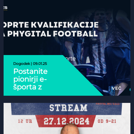
Dogodek | 09.01.25
Postanite
pionirji e-
športa z
VEČ
vpisom na
Phygital
nogometni
turnir!