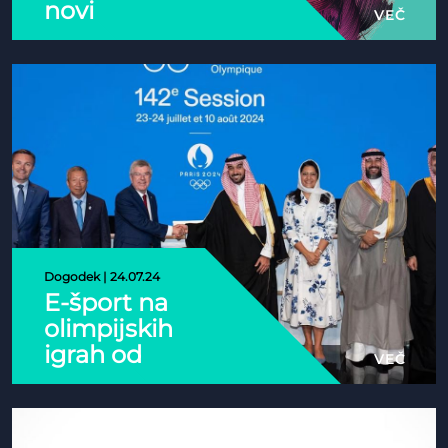
novi
VEČ
partner
E-
športne
zveze
Slovenije
Dogodek | 24.07.24
E-šport na
olimpijskih
igrah od
VEČ
leta 2025
naprej!