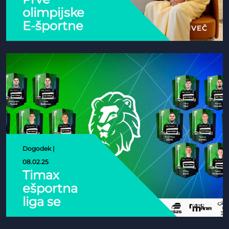
olimpijske
E-športne
VEČ
igre bodo
leta 2027
v Rijadu
Dogodek |
08.02.25
Timax
ešportna
liga se
VEČ
pričenja!