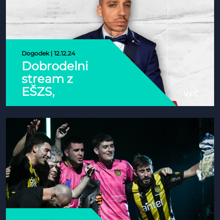
Dogodek | 12.12.24
Dobrodelni
stream z
EŠZS,
VEČ
Janom
Vaukmanom
in društvom
Enostavno
pomagam!