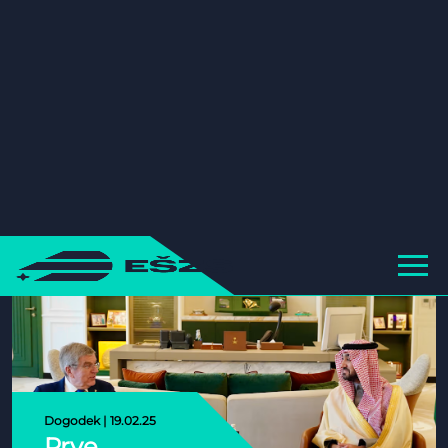
Dogodek | 12.07.25
Nova vizija
in
povezovanje
VEČ
Dogodek | 19.02.25
Prve