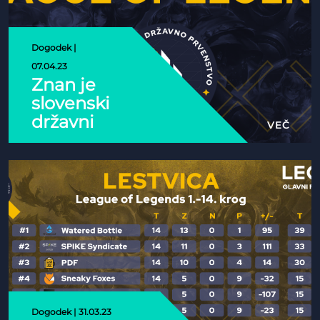
Dogodek |
07.04.23
Znan je
slovenski
državni
VEČ
prvak v
igri
League
of
Legends
Dogodek | 31.03.23