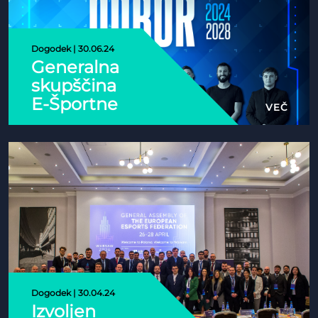
Dogodek | 30.06.24
Generalna
skupščina
E-Športne
VEČ
zveze
Slovenije
Dogodek | 30.04.24
Izvoljen