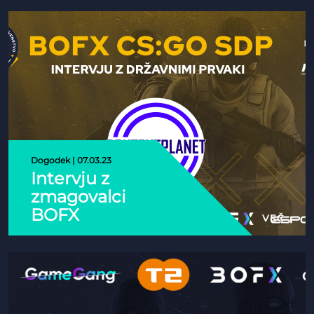
vse
odprto za
zadnjo
vstopnico
v
končnico
Dogodek | 07.03.23
Intervju z
zmagovalci
BOFX
VEČ
CS:GO SDP
- ekipo
Contentplanet