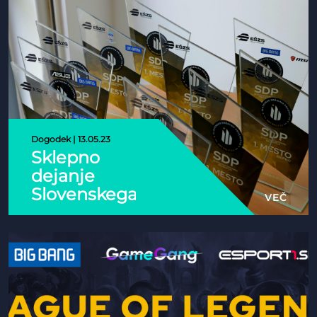
Dogodek | 13.05.23
Sklepno
dejanje
Slovenskega
VEČ
državnega
prvenstva v
e-športih
2022/23