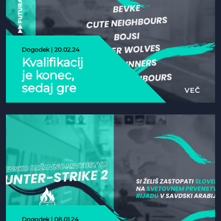
Dogodek | 20.02.24
Kvalifikacij
je konec,
sedaj gre
VEČ
za res!
Dogodek | 08.01.24