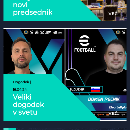
novi
predsednik
VEČ
Evropske
e-športne
zveze
Dogodek |
16.04.24
Veliki
dogodek
v svetu
VEČ
iger