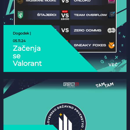
Dogodek |
05.11.24
Začenja
se
Valorant
VEČ
SDP!