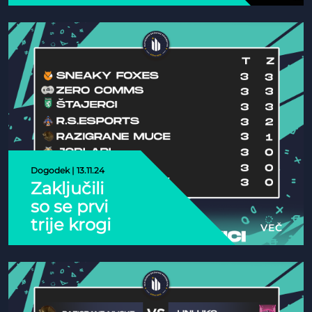
Mednarodne
e-športne
federacije
(IESF)
Dogodek | 13.11.24
Zaključili
so se prvi
trije krogi
VEČ
letošnjega
Valorant
SDP!