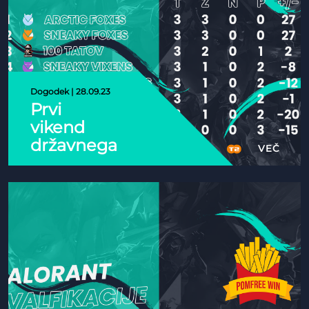
Dogodek | 28.09.23
Prvi
vikend
državnega
VEČ
prvenstva
v
Valorantu
je za nami