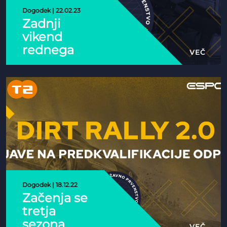
Dogodek | 22.02.23
Uporabljamo lastne piškotke in tudi piškotke tretjih
Zadnji
oseb, za posamezne in ponavljajoče se seje, da bi
vikend
omogočili enostavno in varno navigacijo po naši
rednega
VEČ
spletni strani za naše uporabnike.
dela BOFX
CS:GO SDP
Hkrati uporabljamo piškotke za merjenje in
je za nami,
pridobivanje statističnih podatkov o navigaciji
Contentplanet
uporabnikov. Piškotke lahko kadar koli konfigurirate
doživel svoj
in sprejmete ter spremenite svoje možnosti
prvi poraz
soglasja. Več informacij o naši politiki piškotkov
lahko preberete
TUKAJ
.
Dogodek | 18.12.22
ZAVRNI
SPREJMI
Začenja se
tretja
sezona
VEČ