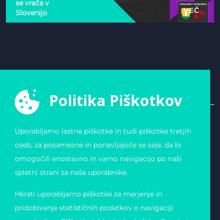
se vrača v
VEČ
Slovenijo
Politika Piškotkov
Uporabljamo lastne piškotke in tudi piškotke tretjih
E-ŠPORTNA ZVEZA
POVEZAVE
oseb, za posamezne in ponavljajoče se seje, da bi
SLOVENIJE
Varstvo osebnih
omogočili enostavno in varno navigacijo po naši
Zvezda 19
podatkov
1000 Ljubljana
Pogoji uporabe
spletni strani za naše uporabnike.
Slovenija
Piškotki
Obvestilo o registraciji
Matična številka:
Hkrati uporabljamo piškotke za merjenje in
4123026000
Davčna številka: 11823739
pridobivanje statističnih podatkov o navigaciji