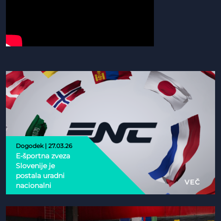
Dogodek | 27.03.26
E-športna zveza
Slovenije je
postala uradni
VEČ
nacionalni
partner Esports
Nations Cup 2026