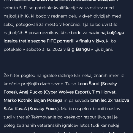
soboto 5. 11. so potekale kvalifikacije za uvrstitev med
najboljših 16, ki bodo v rednem delu v dveh divizijah med
seboj potegovali za mesto v končnici. Tja se bo uvrstilo
najboljših 8 posameznikov, ki se bodo za
naziv najboljšega
igralca tretje sezone FIFE pomerili v finalu v živo
, ki bo
potekalo v soboto 3. 12. 2022 v
Big Bangu
v Ljubljani.
Že hiter pogled na igralce razkrije kar nekaj znanih imen iz
končnic prejšnjih dveh sezon. Tu so
Leon Šardi (Sneaky
Foxes), Anej Pucko (Cyber Wolves Esport), Tim Horvat,
Marko Kotnik, Bojan Posega
in pa seveda
branilec 2x naslova
Sašo Kavaš (Sneaky Foxes).
Mu bo uspelo ubraniti naslov
tudi v tretje? Tekmovanje bo vsekakor razburljivo, saj je
poleg že znanih veteranskih igralcev letos tudi kar nekaj