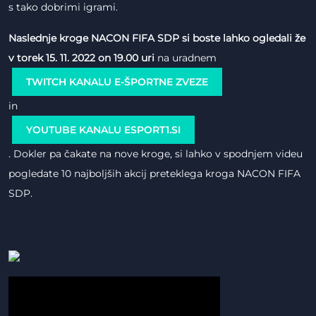
s tako dobrimi igrami.
Naslednje kroge NACON FIFA SDP si boste lahko ogledali že
v torek 15. 11. 2022 on 19.00 uri
na uradnem
TWITCH KANALU E-ŠPORTNE ZVEZE
in
YOUTUBE KANALU ESPORT1.SI
. Dokler pa čakate na nove kroge, si lahko v spodnjem videu
pogledate 10 najboljših akcij preteklega kroga NACON FIFA
SDP.