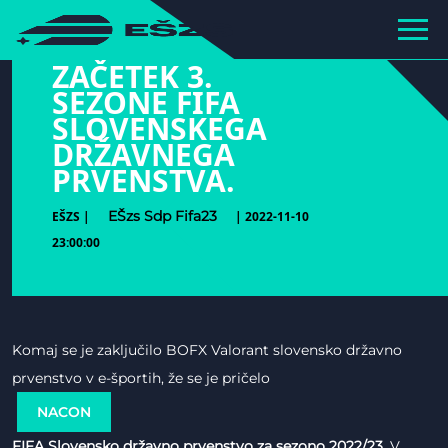
hihiiiiiiiiiii
ZAČETEK 3.
SEZONE FIFA
SLOVENSKEGA
DRŽAVNEGA
PRVENSTVA.
EŠzs Sdp Fifa23
EŠZS |
| 2022-11-10
23:00:00
Komaj se je zaključilo BOFX Valorant slovensko državno
prvenstvo v e-športih, že se je pričelo
NACON
FIFA Slovensko državno prvenstvo za sezono 2022/23.
V