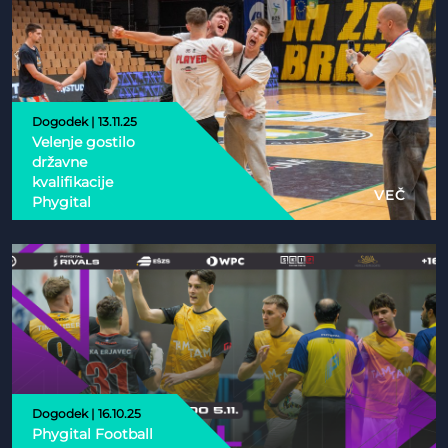
Dogodek | 13.11.25
Velenje gostilo
državne
kvalifikacije
VEČ
Phygital
Dogodek | 16.10.25
Phygital Football