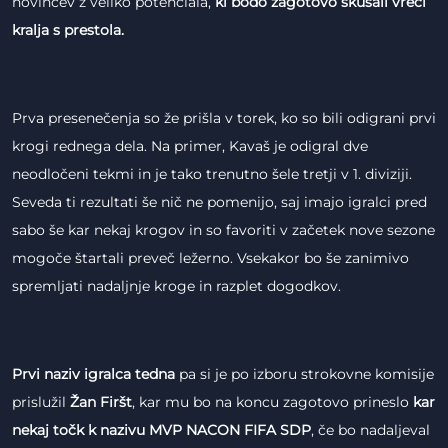
novincev z veliko potenciala,
ki bodo zagotovo skušali vreči
kralja s prestola.
Prva presenečenja so že prišla v torek, ko so bili odigrani prvi
krogi rednega dela. Na primer, Kavaš je odigral dve
neodločeni tekmi in je tako trenutno šele tretji v 1. diviziji.
Seveda ti rezultati še nič ne pomenijo, saj imajo igralci pred
sabo še kar nekaj krogov in so favoriti v začetek nove sezone
mogoče štartali preveč ležerno. Vsekakor bo še zanimivo
spremljati nadaljnje kroge in razplet dogodkov.
Prvi naziv igralca tedna
pa si je po izboru strokovne komisije
prislužil
Žan Firšt
, kar mu bo na koncu zagotovo prineslo
kar
nekaj točk k nazivu MVP NACON FIFA SDP
, če bo nadaljeval