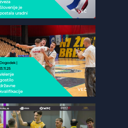
zveza
Slovenije je
VEČ
postala uradni
nacionalni
partner
Esports
Nations Cup
2026
Dogodek |
13.11.25
Velenje
gostilo
državne
VEČ
kvalifikacije
Phygital