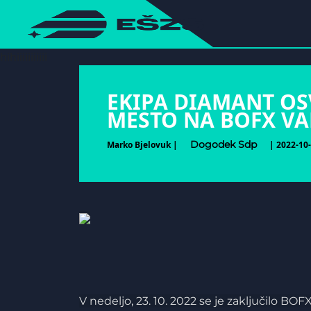
hihiiiiiiiiiii
EKIPA DIAMANT OS
MESTO NA BOFX VA
Dogodek Sdp
Marko Bjelovuk |
| 2022-10-
V nedeljo, 23. 10. 2022 se je zaključilo BO