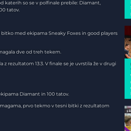
 katerih so se v polfinale prebile: Diamant,
00 tatov.
022 z bitko med ekipama Sneaky Foxes in good players
 zmagala dve od treh tekem.
 rezultatom 13:3. V finale se je uvrstila že v drugi
ekipama Diamant in 100 tatov.
 zmagama, prvo tekmo v tesni bitki z rezultatom