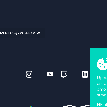
2M2FNFGSQYVCI4DYV1W
Upora
oseb,
omogo
stran
Hkrat