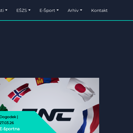
ti
EŠZS
E-Šport
Arhiv
Kontakt
Dogodek |
27.03.26
E-športna