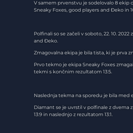
V samem prvenstvu je sodelovalo 8 ekip od
Sneaky Foxes, good players and Đeko in 1
Polfinali so se začeli v soboto, 22. 10. 2
and Đeko.
Zmagovalna ekipa je bila tista, ki je prva
Prvo tekmo je ekipa Sneaky Foxes zmagala z
tekmi s končnim rezultatom 13:5.
Naslednja tekma na sporedu je bila med 
Diamant se je uvrstil v polfinale z dvema
13:9 in naslednjo z rezultatom 13:1.