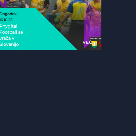
Dogodek |
16.10.25
Phygital
Football se
vrača v
VEČ
Slovenijo