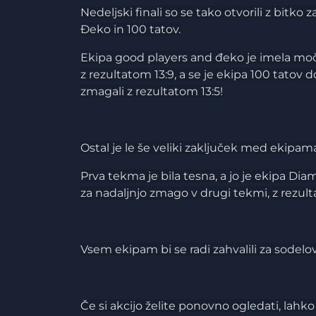
Nedeljski finali so se tako otvorili z bit
Đeko in 100 tatov.
Ekipa good players and đeko je imela mo
z rezultatom 13:9, a se je ekipa 100 tatov
zmagali z rezultatom 13:5!
Ostal je le še veliki zaključek med ekipa
Prva tekma je bila tesna, a jo je ekipa Dia
za nadaljnjo zmago v drugi tekmi, z rezulta
Vsem ekipam bi se radi zahvalili za sodelo
Če si akcijo želite ponovno ogledati, lahko