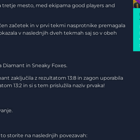
ko za tretje mesto, med ekipama good players and
čen začetek in v prvi tekmi nasprotnike premagala
 dokazala v naslednjih dveh tekmah saj so v obeh
ma Diamant in Sneaky Foxes.
mant zaključila z rezultatom 13:8 in zagon uporabila
tom 13:2 in si s tem prislužila naziv prvaka!
vanje.
 to storite na naslednjih povezavah: