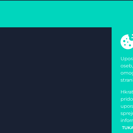
Upora
oseb,
omogo
stran
Hkrat
prido
upora
sprej
infor
TUKA