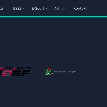
ti
EŠZS
E-Šport
Arhiv
Kontakt