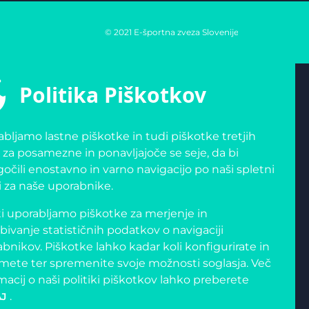
© 2021 E-športna zveza Slovenije
Politika Piškotkov
bljamo lastne piškotke in tudi piškotke tretjih
 za posamezne in ponavljajoče se seje, da bi
čili enostavno in varno navigacijo po naši spletni
i za naše uporabnike.
i uporabljamo piškotke za merjenje in
bivanje statističnih podatkov o navigaciji
bnikov. Piškotke lahko kadar koli konfigurirate in
mete ter spremenite svoje možnosti soglasja. Več
macij o naši politiki piškotkov lahko preberete
.
J