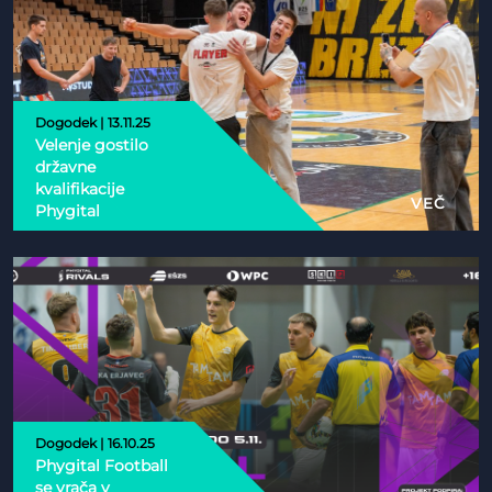
Dogodek | 13.11.25
Velenje gostilo
državne
kvalifikacije
VEČ
Phygital
Dogodek | 16.10.25
Phygital Football
se vrača v