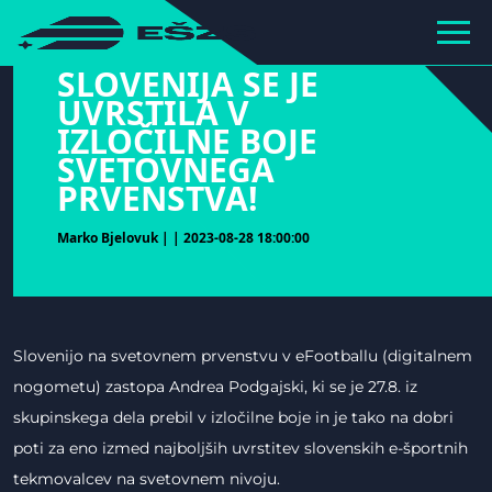
hihiiiiiiiiiii
SLOVENIJA SE JE
UVRSTILA V
IZLOČILNE BOJE
SVETOVNEGA
PRVENSTVA!
Marko Bjelovuk | | 2023-08-28 18:00:00
Slovenijo na svetovnem prvenstvu v eFootballu (digitalnem
nogometu) zastopa Andrea Podgajski, ki se je 27.8. iz
skupinskega dela prebil v izločilne boje in je tako na dobri
poti za eno izmed najboljših uvrstitev slovenskih e-športnih
tekmovalcev na svetovnem nivoju.