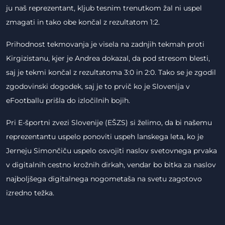
ju naš reprezentant, kljub tesnim trenutkom žal ni uspel
zmagati in tako obe končal z rezultatom 1:2.
Prihodnost tekmovanja je visela na zadnjih tekmah proti
Kirgizistanu, kjer je Andrea dokazal, da pod stresom blesti,
saj je tekmi končal z rezultatoma 3:0 in 2:0. Tako se je zgodil
zgodovinski dogodek, saj je to prvič ko je Slovenija v
eFootballu prišla do izločilnih bojih.
Pri E-športni zvezi Slovenije (EŠZS) si želimo, da bi našemu
reprezentantu uspelo ponoviti uspeh lanskega leta, ko je
Jerneju Simončiču uspelo osvojiti naslov svetovnega prvaka
v digitalnih cestno krožnih dirkah, vendar bo bitka za naslov
najboljšega digitalnega nogometaša na svetu zagotovo
izredno težka.