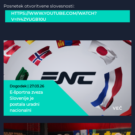
Posnetek otvoritvene slovesnosti:
HTTPS://WWW.YOUTUBE.COM/WATCH?
V=IY4ZYUGB10U
Dogodek | 27.03.26
E-športna zveza
Slovenije je
postala uradni
VEČ
nacionalni
partner Esports
Nations Cup 2026