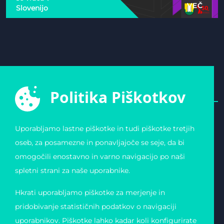
VEČ
Slovenijo
Politika Piškotkov
Uporabljamo lastne piškotke in tudi piškotke tretjih
E-ŠPORTNA ZVEZA
POVEZAVE
oseb, za posamezne in ponavljajoče se seje, da bi
SLOVENIJE
Varstvo osebnih
omogočili enostavno in varno navigacijo po naši
Zvezda 19
podatkov
1000 Ljubljana
Pogoji uporabe
spletni strani za naše uporabnike.
Slovenija
Piškotki
Obvestilo o registraciji
Matična številka:
Hkrati uporabljamo piškotke za merjenje in
4123026000
Davčna številka: 11823739
pridobivanje statističnih podatkov o navigaciji
uporabnikov. Piškotke lahko kadar koli konfigurirate