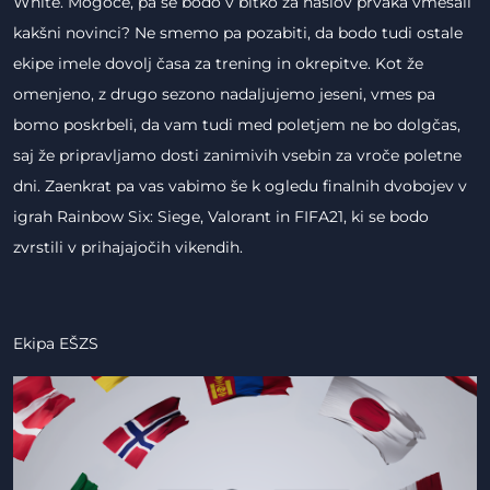
White. Mogoče, pa se bodo v bitko za naslov prvaka vmešali
kakšni novinci? Ne smemo pa pozabiti, da bodo tudi ostale
ekipe imele dovolj časa za trening in okrepitve. Kot že
omenjeno, z drugo sezono nadaljujemo jeseni, vmes pa
bomo poskrbeli, da vam tudi med poletjem ne bo dolgčas,
saj že pripravljamo dosti zanimivih vsebin za vroče poletne
dni. Zaenkrat pa vas vabimo še k ogledu finalnih dvobojev v
igrah Rainbow Six: Siege, Valorant in FIFA21, ki se bodo
zvrstili v prihajajočih vikendih.
Ekipa EŠZS