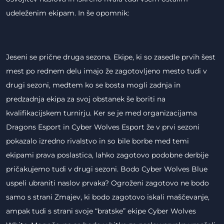
udeleženim ekipam. In še opomnik:
Jeseni se prične druga sezona. Ekipe, ki so zasedle prvih šest
mest po rednem delu imajo že zagotovljeno mesto tudi v
drugi sezoni, medtem ko se bosta mogli zadnja in
predzadnja ekipa za svoj obstanek še boriti na
kvalifikacijskem turnirju. Ker se je med organizacijama
Dragons Esport in Cyber Wolves Esport že v prvi sezoni
pokazalo izredno rivalstvo in so bile borbe med temi
ekipami prava poslastica, lahko zagotovo podobne derbije
pričakujemo tudi v drugi sezoni. Bodo Cyber Wolves Blue
uspeli ubraniti naslov prvaka? Ogroženi zagotovo ne bodo
samo s strani Zmajev, ki bodo zagotovo iskali maščevanje,
ampak tudi s strani svoje “bratske” ekipe Cyber Wolves