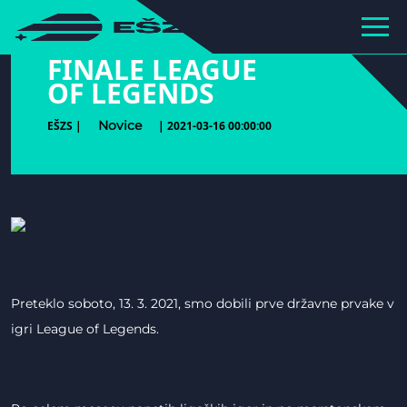
hihiiiiiiiiiii
FINALE LEAGUE
OF LEGENDS
Novice
EŠZS |
| 2021-03-16 00:00:00
Preteklo soboto, 13. 3. 2021, smo dobili prve državne prvake v
igri League of Legends.