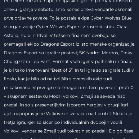
Po celem mesecu napetih ligaških iger in po maratonskem
dnevu igranja v soboto, smo konec dneva vendarle okronali
prve državne prvake. To je postala ekipa Cyber Wolves Blue
iz organizacije Cyber Wolves Esport v zasedbi; sbbx, Ciara,
Astalia, Rule in R1val. V težkem finalnem dvoboju so
premagali ekipo Dragons Esport iz istoimenske organizacije.
Dragons Esport so igrali v postavi; SK Nadro, Mordox, Pinky
Chungzzz in Lep Fant. Format vseh iger v polfinalu in finalu
je bil tako imenovani “Best of 3”. In tri igre so se igrale tudi v
finalu, kar je bilo od najboljših slovenskih ekip tudi
pričakovano. V prvi igri so zmagali in s tem povedli 1 proti 0
v skupnem seštevku Modri volkovi. Zmaji se seveda niso
predali in so s presenetljivim izborom herojev v drugi igri
ujeli nepripravljene Volkove in izenačili na 1 proti 1. Sledila je
tretja igra, kjer so sicer po individualnih dvobojih vodili
Volkovi, vendar se Zmaji tudi tokrat niso predali. Dolgo časa