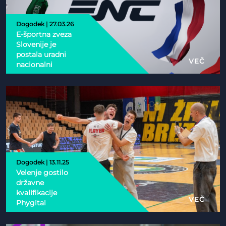
Dogodek | 27.03.26
E-športna zveza
Slovenije je
postala uradni
VEČ
nacionalni
partner Esports
Nations Cup 2026
Dogodek | 13.11.25
Velenje gostilo
državne
kvalifikacije
VEČ
Phygital