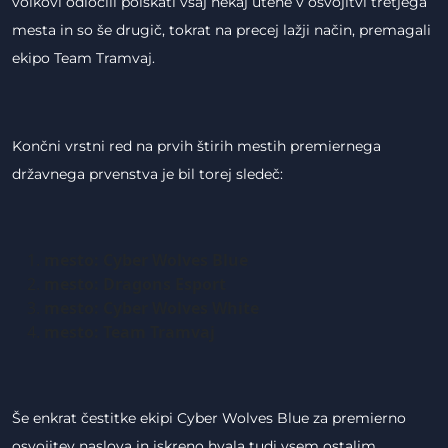
volkovi odločili poiskati vsaj nekaj utehe v osvojitvi tretjega
mesta in so še drugič, tokrat na precej lažji način, premagali
ekipo Team Tramvaj.
Končni vrstni red na prvih štirih mestih premiernega
državnega prvenstva je bil torej sledeč:
mesto: Cyber Wolves Blue
mesto: Dragons Esport
mesto: Cyber Wolves White
mesto: Team Tramvaj
Še enkrat čestitke ekipi Cyber Wolves Blue za premierno
osvojitev naslova in iskreno hvala tudi vsem ostalim