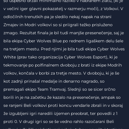
so uspešno držali minimalno razliko v nabranem zlatu, (ki je
v večini iger glavni pokazatelj v razmerju moči), z Volkovi. V
odločilnih trenutkih pa je sledilo nekaj napak na strani
Zmajev in Modri volkovi so si priigrali težko prisluženo
zmago. Rezultat finala je bil tudi manjše presenečenje, saj je
bila ekipa Cyber Wolves Blue po rednem ligaškem delu šele
na tretjem mestu. Pred njimi je bila tudi ekipa Cyber Wolves
White (prav tako organizacija Cyber Wolves Esport), ki je
tekmovanje po polfinalnem dvoboju z brati iz ekipe Modrih
volkov, končala v borbi za tretje mesto. V dvoboju, ki je še
kot zadnji prinašal medalje in denarno nagrado, so
premagali ekipo Team Tramvaj. Slednji so se sicer srčno
borili in je na začetku že kazalo na presenečenje, ampak so
se ranjeni Beli volkovi proti koncu vendarle zbrali in v skoraj
že izgubljeni igri naredili izjemen preobrat, ter povedli z 1
proti 0. V drugi igri so se še vedno rahlo razočarani Beli