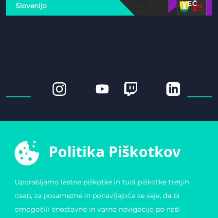
VEČ
Slovenijo
E-ŠPORTNA ZVEZA
POVEZAVE
SLOVENIJE
Varstvo osebnih
Politika Piškotkov
Zvezda 19
podatkov
1000 Ljubljana
Pogoji uporabe
Slovenija
Piškotki
Obvestilo o registraciji
Matična številka:
Uporabljamo lastne piškotke in tudi piškotke tretjih
4123026000
oseb, za posamezne in ponavljajoče se seje, da bi
Davčna številka: 11823739
omogočili enostavno in varno navigacijo po naši