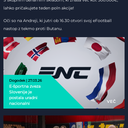
S skupnim denarnim skladom, ki znaša več kot 500.000€,
lahko pričakujete teden poln akcije!
Oči so na Andreji, ki jutri ob 16.30 otvori svoj eFootball
nastop z tekmo proti Butanu.
Dogodek | 27.03.26
E-športna zveza
Slovenije je
postala uradni
VEČ
nacionalni
partner Esports
Nations Cup 2026