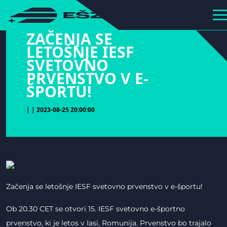
hihiiiiiiiiiii
ZAČENJA SE
LETOŠNJE IESF
SVETOVNO
PRVENSTVO V E-
ŠPORTU!
| | 2023-08-25 20:00:00
Začenja se letošnje IESF svetovno prvenstvo v e-športu!
Ob 20.30 CET se otvori 15. IESF svetovno e-športno
prvenstvo, ki je letos v Iasi, Romunija. Prvenstvo bo trajalo