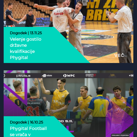
Dogodek | 13.11.25
Velenje gostilo
državne
kvalifikacije
VEČ
Phygital
Dogodek | 16.10.25
Phygital Football
se vrača v