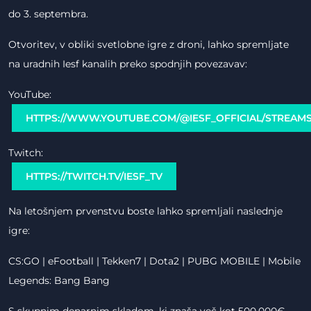
do 3. septembra.
Otvoritev, v obliki svetlobne igre z droni, lahko spremljate
na uradnih Iesf kanalih preko spodnjih povezavav:
YouTube:
HTTPS://WWW.YOUTUBE.COM/@IESF_OFFICIAL/STREAM
Twitch:
HTTPS://TWITCH.TV/IESF_TV
Na letošnjem prvenstvu boste lahko spremljali naslednje
igre:
CS:GO | eFootball | Tekken7 | Dota2 | PUBG MOBILE | Mobile
Legends: Bang Bang