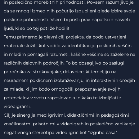
in posledično morebitnih prihodnosti. Povsem razumljivo je,
da se mnogi izmed njih počutijo izgubljeni glede izbire svoje
poklicne prihodnosti. Vsem bi prišli prav napotki in nasveti
ljudi, ki so po tej poti že hodili!
Temu primerno je glavni cilj projekta, da bodo ustvarjeni
materiali služili, kot vodilo za identifikacijo poklicnih veščin
in mladim pomagali razumeti, kakšne veščine so zaželene na
različnih delovnih področjih. To bo dosegljivo po zaslugi
priročnika za strokovnjake, delavnice, ki temeljijo na
neuradnem poklicnem izobraževanju, in interaktivnih orodjih
za mlade, ki jim bodo omogočili prepoznavanje svojih
potencialov v svetu zaposlovanja in kako te izboljšati z
videoigrami.
Cilj je sinergija med igrivimi, didaktičnimi in pedagoškimi
značilnostmi prisotnimi v videoigrah in posledično zanikanje
negativnega stereotipa video igric kot "izgubo časa".