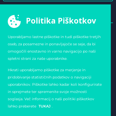
Politika Piškotkov
Uporabljamo lastne piškotke in tudi piškotke tretjih
E-ŠPORTNA ZVEZA
POVEZAVE
oseb, za posamezne in ponavljajoče se seje, da bi
SLOVENIJE
Varstvo osebnih
omogočili enostavno in varno navigacijo po naši
Zvezda 19
podatkov
1000 Ljubljana
Pogoji uporabe
spletni strani za naše uporabnike.
Slovenija
Piškotki
Obvestilo o registraciji
Matična številka:
Hkrati uporabljamo piškotke za merjenje in
4123026000
Davčna številka: 11823739
pridobivanje statističnih podatkov o navigaciji
uporabnikov. Piškotke lahko kadar koli konfigurirate
in sprejmete ter spremenite svoje možnosti
soglasja. Več informacij o naši politiki piškotkov
lahko preberete
TUKAJ
.