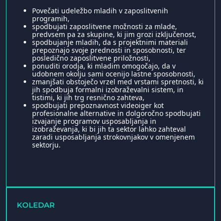
Povečati udeležbo mladih v zaposlitvenih
programih,
spodbujati zaposlitvene možnosti za mlade,
predvsem pa za skupine, ki jim grozi izključenost,
spodbujanje mladih, da s projektnimi materiali
prepoznajo svoje prednosti in sposobnosti, ter
posledično zaposlitvene priložnosti,
ponuditi orodja, ki mladim omogočajo, da v
udobnem okolju sami ocenijo lastne sposobnosti,
zmanjšati obstoječo vrzel med vrstami spretnosti, ki
jih spodbuja formalni izobraževalni sistem, in
tistimi, ki jih trg resnično zahteva,
spodbujati prepoznavnost videoiger kot
profesionalne alternative in dolgoročno spodbujati
izvajanje programov usposabljanja in
izobraževanja, ki bi jih ta sektor lahko zahteval
zaradi usposabljanja strokovnjakov v omenjenem
sektorju.
KOLEDAR