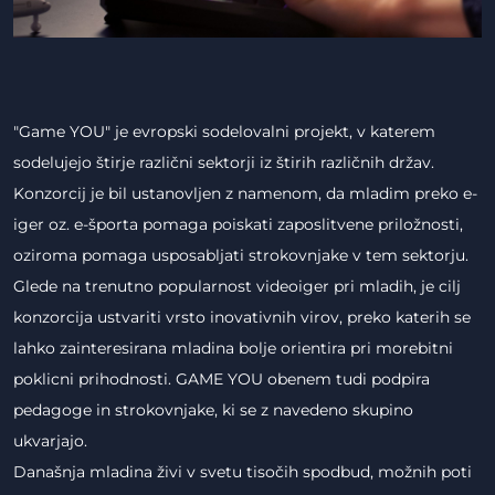
"Game YOU" je evropski sodelovalni projekt, v katerem
sodelujejo štirje različni sektorji iz štirih različnih držav.
Konzorcij je bil ustanovljen z namenom, da mladim preko e-
iger oz. e-športa pomaga poiskati zaposlitvene priložnosti,
oziroma pomaga usposabljati strokovnjake v tem sektorju.
Glede na trenutno popularnost videoiger pri mladih, je cilj
konzorcija ustvariti vrsto inovativnih virov, preko katerih se
lahko zainteresirana mladina bolje orientira pri morebitni
poklicni prihodnosti. GAME YOU obenem tudi podpira
pedagoge in strokovnjake, ki se z navedeno skupino
ukvarjajo.
Današnja mladina živi v svetu tisočih spodbud, možnih poti