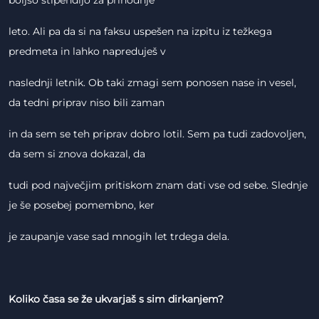
boljšo štipendijo za prihodnje
leto. Ali pa da si na faksu uspešen na izpitu iz težkega
predmeta in lahko napreduješ v
naslednji letnik. Ob taki zmagi sem ponosen nase in vesel,
da tedni priprav niso bili zaman
in da sem se teh priprav dobro lotil. Sem pa tudi zadovoljen,
da sem si znova dokazal, da
tudi pod največjim pritiskom znam dati vse od sebe. Slednje
je še posebej pomembno, ker
je zaupanje vase sad mnogih let trdega dela.
Koliko časa se že ukvarjaš s sim dirkanjem?