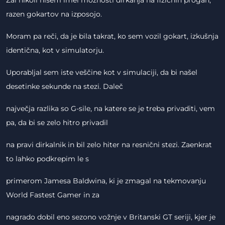
Žal nikoli nisem imel možnosti dirkanja na fizičnih progah,
razen gokartov na izposojo.
Moram pa reči, da je bila takrat, ko sem vozil gokart, izkušnja
identična, kot v simulatorju.
Uporabljal sem iste veščine kot v simulaciji, da bi našel
desetinke sekunde na stezi. Daleč
največja razlika so G-sile, na katere se je treba privaditi, vem
pa, da bi se zelo hitro privadil
na pravi dirkalnik in bil zelo hiter na resnični stezi. Zaenkrat
to lahko podkrepim le s
primerom Jamesa Baldwina, ki je zmagal na tekmovanju
World Fastest Gamer in za
nagrado dobil eno sezono vožnje v Britanski GT seriji, kjer je