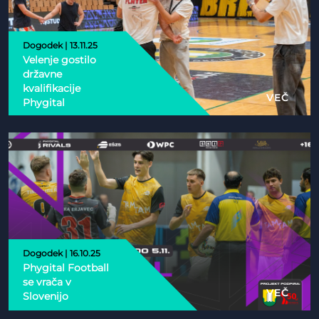
Dogodek | 13.11.25
Velenje gostilo
državne
kvalifikacije
VEČ
Phygital
Dogodek | 16.10.25
Phygital Football
se vrača v
VEČ
Slovenijo