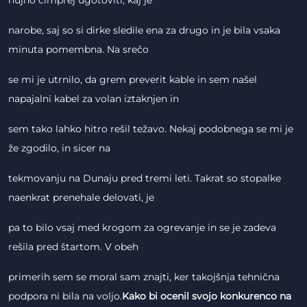
nujno čimprej ugotoviti, kaj je
narobe, saj so si dirke sledile ena za drugo in je bila vsaka
minuta pomembna. Na srečo
se mi je utrnilo, da grem preverit kable in sem našel
napajalni kabel za volan iztaknjen in
sem tako lahko hitro rešil težavo. Nekaj podobnega se mi je
že zgodilo, in sicer na
tekmovanju na Dunaju pred tremi leti. Takrat so stopalke
naenkrat prenehale delovati, je
pa to bilo vsaj med krogom za ogrevanje in se je zadeva
rešila pred štartom. V obeh
primerih sem se moral sam znajti, ker takojšnja tehnična
podpora ni bila na voljo.
Kako bi ocenil svojo konkurenco na