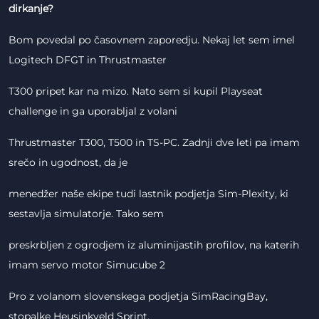
dirkanje?
Bom povedal po časovnem zaporedju. Nekaj let sem imel
Logitech DFGT in Thrustmaster
T300 pripet kar na mizo. Nato sem si kupil Playseat
challenge in ga uporabljal z volani
Thrustmaster T300, T500 in TS-PC. Zadnji dve leti pa imam
srečo in ugodnost, da je
menedžer naše ekipe tudi lastnik podjetja Sim-Plexity, ki
sestavlja simulatorje. Tako sem
preskrbljen z ogrodjem iz aluminijastih profilov, na katerih
imam servo motor Simucube 2
Pro z volanom slovenskega podjetja SimRacingBay,
stopalke Heusinkveld Sprint,