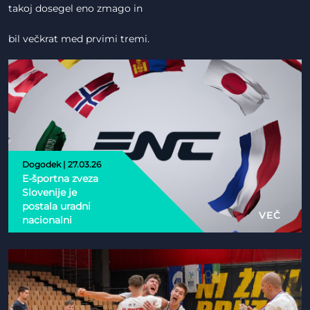
takoj dosegel eno zmago in
bil večkrat med prvimi tremi.
Dogodek | 27.03.26
E-športna zveza
Slovenije je
postala uradni
VEČ
nacionalni
partner Esports
Nations Cup 2026