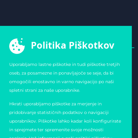
Politika Piškotkov
Uporabljamo lastne piškotke in tudi piškotke tretjih
E-ŠPORTNA ZVEZA
POVEZAVE
oseb, za posamezne in ponavljajoče se seje, da bi
SLOVENIJE
Varstvo osebnih
omogočili enostavno in varno navigacijo po naši
Zvezda 19
podatkov
1000 Ljubljana
Pogoji uporabe
spletni strani za naše uporabnike.
Slovenija
Piškotki
Obvestilo o registraciji
Matična številka:
Hkrati uporabljamo piškotke za merjenje in
4123026000
Davčna številka: 11823739
pridobivanje statističnih podatkov o navigaciji
uporabnikov. Piškotke lahko kadar koli konfigurirate
in sprejmete ter spremenite svoje možnosti