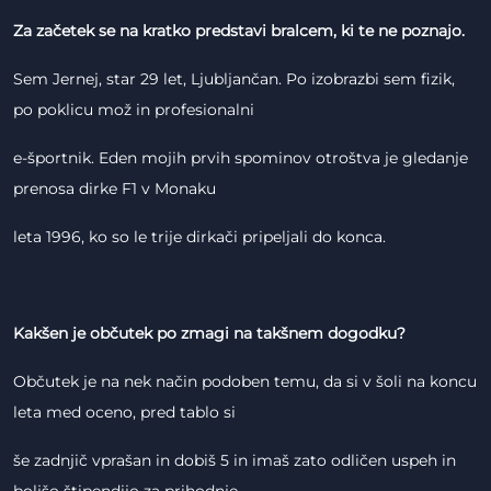
Za začetek se na kratko predstavi bralcem, ki te ne poznajo.
Sem Jernej, star 29 let, Ljubljančan. Po izobrazbi sem fizik,
po poklicu mož in profesionalni
e-športnik. Eden mojih prvih spominov otroštva je gledanje
prenosa dirke F1 v Monaku
leta 1996, ko so le trije dirkači pripeljali do konca.
Kakšen je občutek po zmagi na takšnem dogodku?
Občutek je na nek način podoben temu, da si v šoli na koncu
leta med oceno, pred tablo si
še zadnjič vprašan in dobiš 5 in imaš zato odličen uspeh in