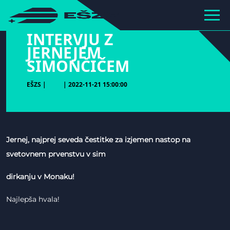
hihiiiiiiiiiii
INTERVJU Z
JERNEJEM
SIMONČIČEM
EŠZS |
| 2022-11-21 15:00:00
Jernej, najprej seveda čestitke za izjemen nastop na
svetovnem prvenstvu v sim
dirkanju v Monaku!
Najlepša hvala!