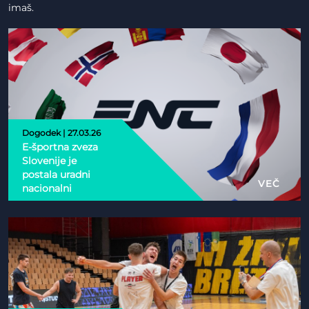
imaš.
Dogodek | 27.03.26
E-športna zveza
Slovenije je
postala uradni
VEČ
nacionalni
partner Esports
Nations Cup 2026