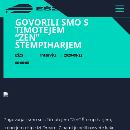
hihiiiiiiiiiii
GOVORILI SMO S
TIMOTEJEM
“ZEN”
ŠTEMPIHARJEM
Intervju
EŠZS |
| 2020-08-22
00:00:00
Pogovarjali smo se s Timotejem “Zen” Štempiharjem,
trenerjem ekipe Izi Dream. Z nami je delil nasvete kako