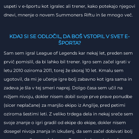
uspeti v e-športu kot igralec ali trener, kako potekajo njegovi
dnevi, mnenje o novem Summoners Riftu in še mnogo več.
KDAJ SI SE ODLOČIL, DA BOŠ VSTOPIL V SVET E-
ŠPORTA?
Sam sem igral League of Legends kar nekaj let, preden sem
prvič pomislil, da bi lahko bil trener. Igro sem začel igrati v
letu 2010 oziroma 2011, torej že skoraj 10 let. Kmalu sem
ugotovil, da mi je učenje igre bolj zabavno kot igra sama in
zadeva je šla v tej smeri naprej. Dolgo časa sem učil na
nižjem nivoju, dokler nisem dobil svoje prve prave ponudbe
(sicer neplačane) za manjšo ekipo iz Anglije, pred petimi
oziroma šestimi leti. Z veliko trdega dela in nekaj sreče sem
svoje znanje o igri gradil od ekipe do ekipe, dokler nisem
dosegel nivoja znanja in izkušenj, da sem začel dobivati bolj