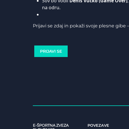
Šov bo vodil
Denis Vučko (Game Over)
na odru.
Prijavi se zdaj in pokaži svoje plesne gibe 
PRIJAVI SE
E-ŠPORTNA ZVEZA
POVEZAVE