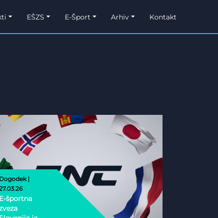
ti
EŠZS
E-Šport
Arhiv
Kontakt
Dogodek |
27.03.26
E-športna
zveza