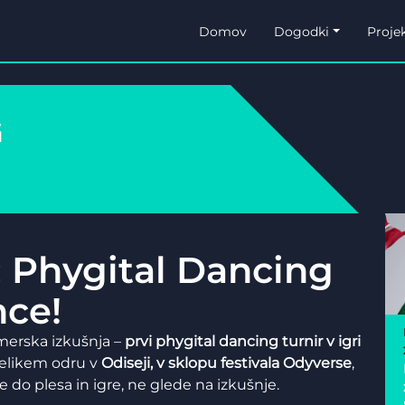
Domov
Dogodki
Projek
G
č: Phygital Dancing
nce!
merska izkušnja –
prvi phygital dancing turnir v igri
velikem odru v
Odiseji, v sklopu festivala Odyverse
,
je do plesa in igre, ne glede na izkušnje.