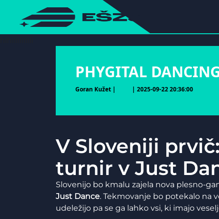
hihiiiiiiiiiii
PHYGITAL DANCIN
Goran Kužet |
| 2025-09-22 20:36:00
V Sloveniji prvi
turnir v Just Da
Slovenijo bo kmalu zajela nova plesno-ga
Just Dance
. Tekmovanje bo potekalo na 
udeležijo pa se ga lahko vsi, ki imajo vesel