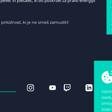
, pevec in plesalec, ki bo poskrbel za pravo energijo
– priložnost, ki je ne smeš zamuditi!
Upora
oseb,
omogo
stran