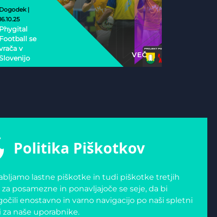
Dogodek |
16.10.25
Phygital
Football se
vrača v
VEČ
Slovenijo
Politika Piškotkov
bljamo lastne piškotke in tudi piškotke tretjih
 za posamezne in ponavljajoče se seje, da bi
čili enostavno in varno navigacijo po naši spletni
i za naše uporabnike.