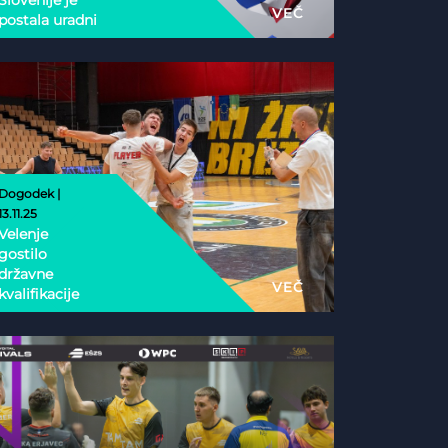
Slovenije je
VEČ
postala uradni
nacionalni
partner
Esports
Nations Cup
2026
Dogodek |
13.11.25
Velenje
gostilo
državne
VEČ
kvalifikacije
Phygital