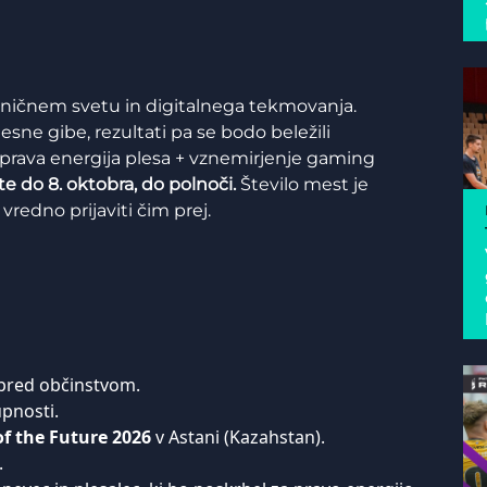
sničnem svetu in digitalnega tekmovanja.
sne gibe, rezultati pa se bodo beležili
 prava energija plesa + vznemirjenje gaming
te do 8. oktobra, do polnoči.
Število mest je
redno prijaviti čim prej.
 pred občinstvom.
pnosti.
f the Future 2026
v Astani (Kazahstan).
.