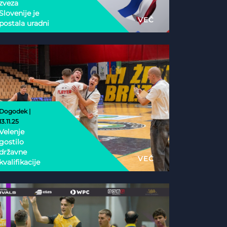
zveza
Slovenije je
VEČ
postala uradni
nacionalni
partner
Esports
Nations Cup
2026
Dogodek |
13.11.25
Velenje
gostilo
državne
VEČ
kvalifikacije
Phygital