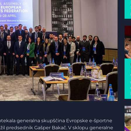
 potekala generalna skupščina Evropske e-športne
ležil predsednik Gašper Bakač. V sklopu generalne