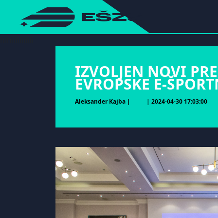
hihiiiiiiiiiii
IZVOLJEN NOVI PR
EVROPSKE E-ŠPORT
Aleksander Kajba |
| 2024-04-30 17:03:00