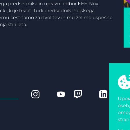
vega predsednika in upravni odbor EEF. Novi
ki, ki je hkrati tudi predsednik Poljskega
emu čestitamo za izvolitev in mu želimo uspešno
 štiri leta.
Upora
oseb,
omogo
stran