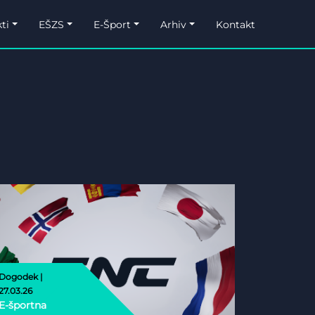
ti
EŠZS
E-Šport
Arhiv
Kontakt
Dogodek |
27.03.26
E-športna