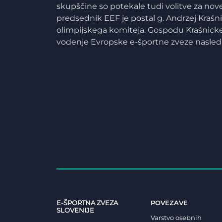
skupščine so potekale tudi volitve za no
predsednik EEF je postal g. Andrzej Kraśnic
olimpijskega komiteja. Gospodu Kraśnick
vodenje Evropske e-športne zveze naslednja
E-ŠPORTNA ZVEZA
POVEZAVE
SLOVENIJE
Varstvo osebnih