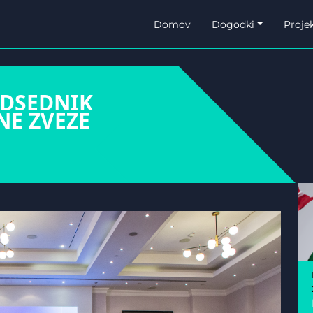
Domov
Dogodki
Projek
EDSEDNIK
NE ZVEZE