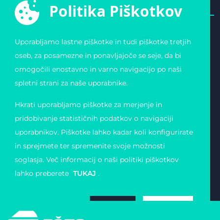
Politika Piškotkov
Uporabljamo lastne piškotke in tudi piškotke tretjih
E-ŠPORTNA ZVEZA
POVEZAVE
oseb, za posamezne in ponavljajoče se seje, da bi
SLOVENIJE
Varstvo osebnih
omogočili enostavno in varno navigacijo po naši
Zvezda 19
podatkov
1000 Ljubljana
Pogoji uporabe
spletni strani za naše uporabnike.
Slovenija
Piškotki
Obvestilo o registraciji
Matična številka:
Hkrati uporabljamo piškotke za merjenje in
4123026000
Davčna številka: 11823739
pridobivanje statističnih podatkov o navigaciji
uporabnikov. Piškotke lahko kadar koli konfigurirate
in sprejmete ter spremenite svoje možnosti
soglasja. Več informacij o naši politiki piškotkov
lahko preberete
TUKAJ
.
ZAVRNI
SPREJMI