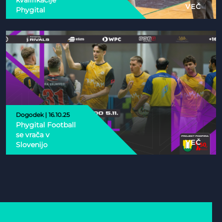
kvalifikacije
VEČ
Phygital
Dogodek | 16.10.25
Phygital Football
se vrača v
VEČ
Slovenijo