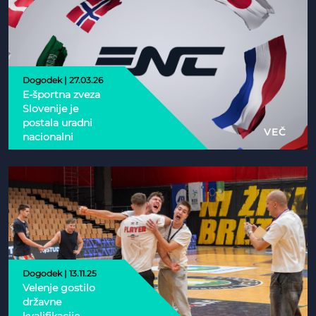
Dogodek | 27.03.26
E-športna zveza
Slovenije je
postala uradni
VEČ
nacionalni
partner Esports
Nations Cup 2026
Dogodek | 13.11.25
Velenje gostilo
državne