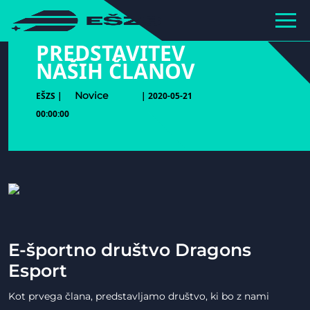
hihiiiiiiiiiii
PREDSTAVITEV
NAŠIH ČLANOV
Novice
EŠZS |
| 2020-05-21
00:00:00
E-športno društvo Dragons
Esport
Kot prvega člana, predstavljamo društvo, ki bo z nami