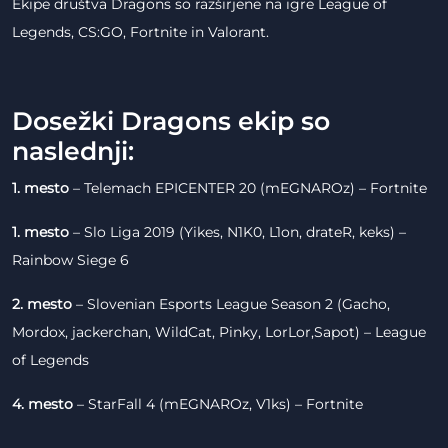
Ekipe društva Dragons so razširjene na igre League of
Legends, CS:GO, Fortnite in Valorant.
Dosežki Dragons ekip so
naslednji:
1. mesto
– Telemach EPICENTER 20 (mEGNAROz) – Fortnite
1. mesto
– Slo Liga 2019 (Yikes, N1K0, L1on, drateR, keks) –
Rainbow Siege 6
2. mesto
– Slovenian Esports League Season 2 (Gacho,
Mordox, jackerchan, WildCat, Pinky, LorLor,Sapot) – League
of Legends
4. mesto
– StarFall 4 (mEGNAROz, V1ks) – Fortnite