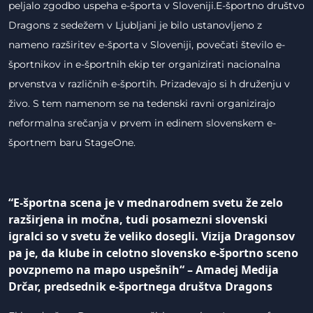
peljalo zgodbo uspeha e-športa v Sloveniji.E-športno društvo
Dragons z sedežem v Ljubljani je bilo ustanovljeno z
nameno razširitev e-športa v Sloveniji, povečati število e-
športnikov in e-športnih ekip ter organizirati nacionalna
prvenstva v različnih e-športih. Prizadevajo si h druženju v
živo. S tem namenom se na tedenski ravni organizirajo
neformalna srečanja v prvem in edinem slovenskem e-
športnem baru StageOne.
“E-športna scena je v mednarodnem svetu že zelo
razširjena in močna, tudi posamezni slovenski
igralci so v svetu že veliko dosegli. Vizija Dragonsov
pa je, da klube in celotno slovensko e-športno sceno
povzpnemo na mapo uspešnih“
–
Amadej Medija
Drčar, predsednik e-športnega društva Dragons