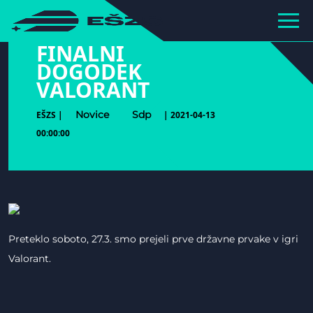
hihiiiiiiiiiii
FINALNI
DOGODEK
VALORANT
Novice
Sdp
EŠZS |
| 2021-04-13
00:00:00
Preteklo soboto, 27.3. smo prejeli prve državne prvake v igri
Valorant.