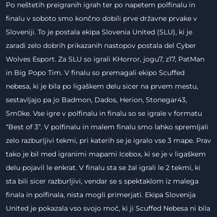
Po neštetih preigranih igrah ter po napetem polfinalu in
finalu v soboto smo končno dobili prve državne prvake v
Sloveniji. To je postala ekipa Slovenia United (SLU), ki je
zaradi zelo dobrih prikazanih nastopov postala del Cyber
Wolves Esport. Za SLU so igrali KHorror, jogu7, z17, PatMan
in Big Popo Tim. V finalu so premagali ekipo Scuffed
nebesa, ki je bila po ligaškem delu sicer na prvem mestu,
sestavljajo pa jo Badmon, Dados, Herion, Stonegar43,
Sm0ke. Vse igre v polfinalu in finalu so se igrale v formatu
“Best of 3”. V polfinalu in malem finalu smo lahko spremljali
zelo razburljivi tekmi, pri katerih se je igralo vse 3 mape. Prav
tako je bil med igranimi mapami Icebox, ki se je v ligaškem
delu pojavil le enkrat. V finalu sta se žal igrali le 2 tekmi, ki
sta bili sicer razburljivi, vendar se s spektaklom iz malega
finala in polfinala, nista mogli primerjati. Ekipa Slovenija
United je pokazala vso svojo moč, ki ji Scuffed Nebesa ni bila