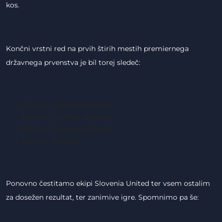
kos.
Končni vrstni red na prvih štirih mestih premiernega
državnega prvenstva je bil torej sledeč:
Mesto: Slovenia United
Mesto: Scuffed Nebesa
Mesto: Dragons ESport
Mesto: iRubbix
Ponovno čestitamo ekipi Slovenia United ter vsem ostalim
za dosežen rezultat, ter zanimive igre. Spomnimo pa še: