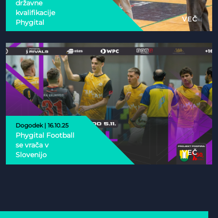
državne
kvalifikacije
VEČ
Phygital
Dogodek | 16.10.25
Phygital Football
se vrača v
VEČ
Slovenijo