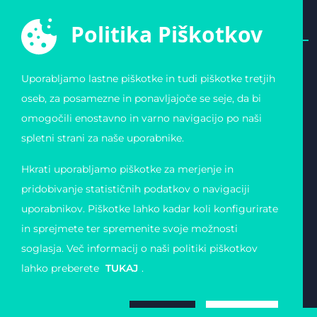
Politika Piškotkov
Uporabljamo lastne piškotke in tudi piškotke tretjih
E-ŠPORTNA ZVEZA
POVEZAVE
oseb, za posamezne in ponavljajoče se seje, da bi
SLOVENIJE
Varstvo osebnih
omogočili enostavno in varno navigacijo po naši
Zvezda 19
podatkov
1000 Ljubljana
Pogoji uporabe
spletni strani za naše uporabnike.
Slovenija
Piškotki
Obvestilo o registraciji
Matična številka:
Hkrati uporabljamo piškotke za merjenje in
4123026000
Davčna številka: 11823739
pridobivanje statističnih podatkov o navigaciji
uporabnikov. Piškotke lahko kadar koli konfigurirate
in sprejmete ter spremenite svoje možnosti
soglasja. Več informacij o naši politiki piškotkov
lahko preberete
TUKAJ
.
ZAVRNI
SPREJMI