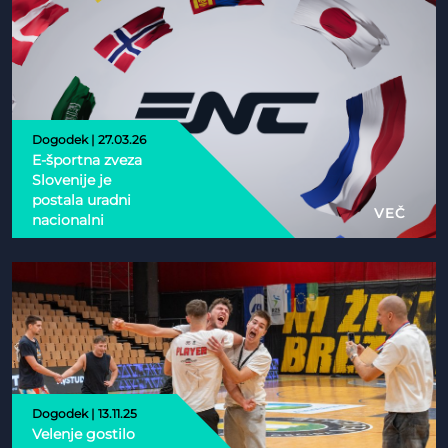
Dogodek | 27.03.26
E-športna zveza
Slovenije je
postala uradni
VEČ
nacionalni
partner Esports
Nations Cup 2026
Dogodek | 13.11.25
Velenje gostilo