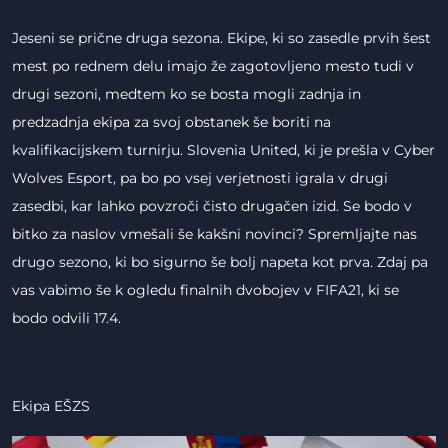
Jeseni se prične druga sezona. Ekipe, ki so zasedle prvih šest
mest po rednem delu imajo že zagotovljeno mesto tudi v
drugi sezoni, medtem ko se bosta mogli zadnja in
predzadnja ekipa za svoj obstanek še boriti na
kvalifikacijskem turnirju. Slovenia United, ki je prešla v Cyber
Wolves Esport, pa bo po vsej verjetnosti igrala v drugi
zasedbi, kar lahko povzroči čisto drugačen izid. Se bodo v
bitko za naslov vmešali še kakšni novinci? Spremljajte nas
drugo sezono, ki bo sigurno še bolj napeta kot prva. Zdaj pa
vas vabimo še k ogledu finalnih dvobojev v FIFA21, ki se
bodo odvili 17.4.
Ekipa EŠZS