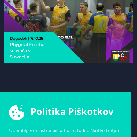
Dogodek | 16.10.25
Phygital Football
se vrača v
VEČ
Slovenijo
Politika Piškotkov
Uporabljamo lastne piškotke in tudi piškotke tretjih
E-ŠPORTNA ZVEZA
POVEZAVE