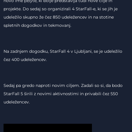
novo ime pByte, ki bolje predstavlja tudi nove cilje in
projekte. Do sedaj so organizirali 4 StarFall-e, ki se jih je
udeležilo skupno že čez 850 udeležencev in na stotine
spletnih dogodkov in tekmovanj.
Na zadnjem dogodku, StarFall 4 v Ljubljani, se je udeležilo
čez 400 udeležencev.
Sedaj pa gredo naproti novim ciljem. Zadali so si, da bodo
StarFall 5 širili z novimi aktivnostimi in privabili čez 550
udeležencev.