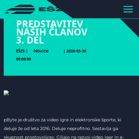
hihiiiiiiiiiii
PREDSTAVITEV
NAŠIH ČLANOV
3. DEL
Novice
EŠZS |
| 2020-05-30
00:00:00
pByte je društvo za video igre in elektronske športe, ki
deluje že od leta 2016. Deluje neprofitno. Sestavlja ga
skupnost prostovoljcev. Ciljajo na razvoj video iger in e-