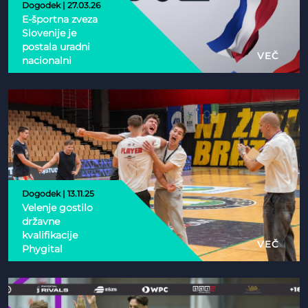
Dogodek | 27.03.26
E-športna zveza
Slovenije je
postala uradni
VEČ
nacionalni
partner Esports
Nations Cup 2026
Dogodek | 13.11.25
Velenje gostilo
državne
kvalifikacije
VEČ
Phygital