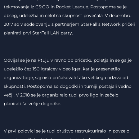
tekmovanja iz CS:GO in Rocket League. Postopoma se je
obseg, udeležba in celotna skupnost povečala. V decembru
2017 so v sodelovanju s partnerjem StarFall’s Network pričeli
planirati prvi StarFall LAN party.
Odvijal se je na Ptuju v ravno ob pričetku poletja in se ga je
udeležilo čez 150 igralcev video iger, kar je presenetilo
organizatorje, saj niso pričakovali tako velikega odziva od
skupnosti. Postopoma so dogodki in turniji postajali vedno
večji. V 2018 se je organiziralo tudi prvo ligo in začelo
planirati še večje dogodke.
V prvi polovici se je tudi društvo restrukturiralo in povzelo