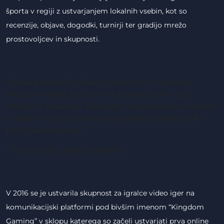
športa v regiji z ustvarjanjem lokalnih vsebin, kot so
recenzije, objave, dogodki, turnirji ter gradijo mrežo
prostovoljcev in skupnosti.
“Sama osnova društva je skupnost, ki ustvarja
prijazno okolje, kjer se lahko igralci video iger
zbirajo in zabavajo. Delujemo za slovensko skupnost
in glede na želje ustvarjamo potrebne vsebine, ki
bodo razvile sceno.”
– Tilen Dragar, Vodja projektov
V 2016 se je ustvarila skupnost za igralce video iger na
komunikacijski platformi pod bivšim imenom “Kingdom
Gaming” v sklopu katerega so začeli ustvarjati prva online