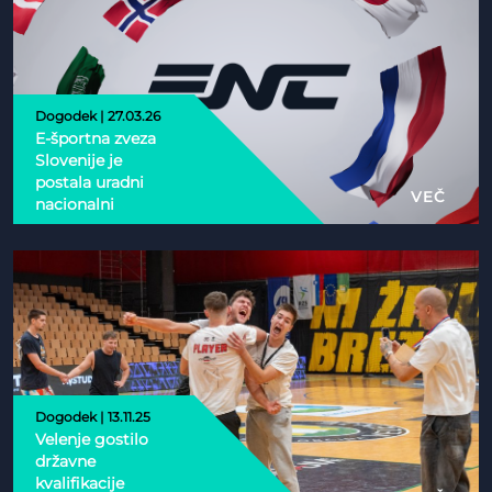
Dogodek | 27.03.26
E-športna zveza
Slovenije je
postala uradni
VEČ
nacionalni
partner Esports
Nations Cup 2026
Dogodek | 13.11.25
Velenje gostilo
državne
kvalifikacije