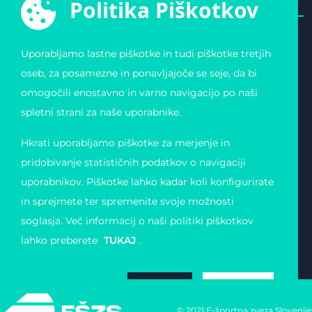
Politika Piškotkov
Uporabljamo lastne piškotke in tudi piškotke tretjih
E-ŠPORTNA ZVEZA
POVEZAVE
oseb, za posamezne in ponavljajoče se seje, da bi
SLOVENIJE
Varstvo osebnih
omogočili enostavno in varno navigacijo po naši
Zvezda 19
podatkov
1000 Ljubljana
Pogoji uporabe
spletni strani za naše uporabnike.
Slovenija
Piškotki
Obvestilo o registraciji
Matična številka:
Hkrati uporabljamo piškotke za merjenje in
4123026000
Davčna številka: 11823739
pridobivanje statističnih podatkov o navigaciji
uporabnikov. Piškotke lahko kadar koli konfigurirate
in sprejmete ter spremenite svoje možnosti
soglasja. Več informacij o naši politiki piškotkov
lahko preberete
TUKAJ
.
ZAVRNI
SPREJMI
© 2021 E-športna zveza Slovenije