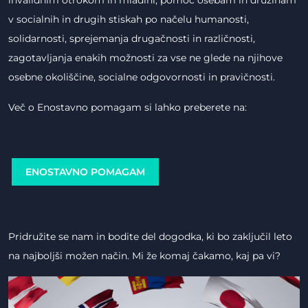
invalidnim otrokom in mladini, pomoč osebam in družinam
v socialnih in drugih stiskah po načelu humanosti,
solidarnosti, sprejemanja drugačnosti in različnosti,
zagotavljanja enakih možnosti za vse ne glede na njihove
osebne okoliščine, socialne odgovornosti in pravičnosti.
Več o Enostavno pomagam si lahko preberete na:
ENOSTAVNO POMAGAM
Pridružite se nam in bodite del dogodka, ki bo zaključil leto
na najboljši možen način. Mi že komaj čakamo, kaj pa vi?