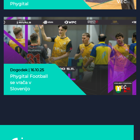
VEČ
Phygital
Dogodek | 16.10.25
Phygital Football
se vrača v
VEČ
Slovenijo