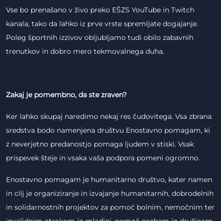
Vse bo prenašano v živo preko EŠZS YouTube in Twitch
kanala, tako da lahko iz prve vrste spremljate dogajanje.
Poleg športnih izzivov obljubljamo tudi obilo zabavnih
trenutkov in dobro mero tekmovalnega duha.
Zakaj je pomembno, da ste zraven?
Ker lahko skupaj naredimo nekaj res čudovitega. Vsa zbrana
sredstva bodo namenjena društvu Enostavno pomagam, ki
z neverjetno predanostjo pomaga ljudem v stiski. Vsak
prispevek šteje in vsaka vaša podpora pomeni ogromno.
Enostavno pomagam je humanitarno društvo, kater namen
in cilj je organiziranje in izvajanje humanitarnih, dobrodelnih
in solidarnostnih projektov za pomoč bolnim, nemočnim ter