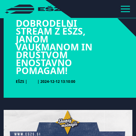
hihiiiiiiiiiii
DOBRODELNI
STREAM Z EŠZS,
JANOM
VAUKMANOM IN
DRUŠTVOM
ENOSTAVNO
POMAGAM!
EŠZS |
| 2024-12-12 13:10:00