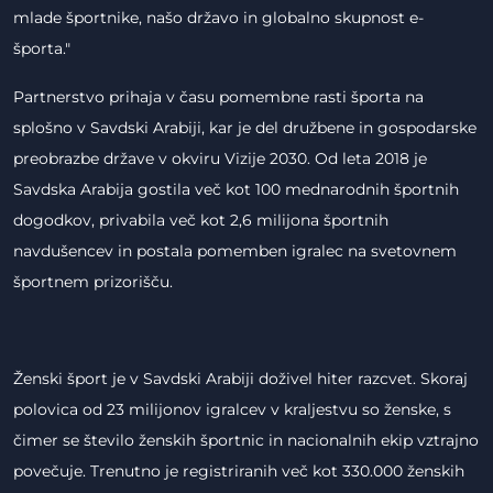
mlade športnike, našo državo in globalno skupnost e-
športa."
Partnerstvo prihaja v času pomembne rasti športa na
splošno v Savdski Arabiji, kar je del družbene in gospodarske
preobrazbe države v okviru Vizije 2030. Od leta 2018 je
Savdska Arabija gostila več kot 100 mednarodnih športnih
dogodkov, privabila več kot 2,6 milijona športnih
navdušencev in postala pomemben igralec na svetovnem
športnem prizorišču.
Ženski šport je v Savdski Arabiji doživel hiter razcvet. Skoraj
polovica od 23 milijonov igralcev v kraljestvu so ženske, s
čimer se število ženskih športnic in nacionalnih ekip vztrajno
povečuje. Trenutno je registriranih več kot 330.000 ženskih