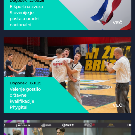
Dogodek | 27.03.26
E-športna zveza
Slovenije je
postala uradni
VEČ
nacionalni
partner Esports
Nations Cup 2026
Dogodek | 13.11.25
Velenje gostilo
državne
kvalifikacije
VEČ
Phygital