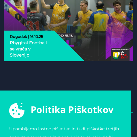
Dogodek | 16.10.25
Phygital Football
se vrača v
VEČ
Slovenijo
Politika Piškotkov
Uporabljamo lastne piškotke in tudi piškotke tretjih
E-ŠPORTNA ZVEZA
POVEZAVE