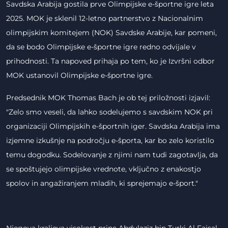
Savdska Arabija gostila prve Olimpijske e-športne igre leta
2025. MOK je sklenil 12-letno partnerstvo z Nacionalnim
olimpijskim komitejem (NOK) Savdske Arabije, kar pomeni,
da se bodo Olimpijske e-športne igre redno odvijale v
prihodnosti. Ta napoved prihaja po tem, ko je Izvršni odbor
MOK ustanovil Olimpijske e-športne igre.
Predsednik MOK Thomas Bach je ob tej priložnosti izjavil:
"Zelo smo veseli, da lahko sodelujemo s savdskim NOK pri
organizaciji Olimpijskih e-športnih iger. Savdska Arabija ima
izjemne izkušnje na področju e-športa, kar bo zelo koristilo
temu dogodku. Sodelovanje z njimi nam tudi zagotavlja, da
se spoštujejo olimpijske vrednote, vključno z enakostjo
spolov in angažiranjem mladih, ki sprejemajo e-šport."