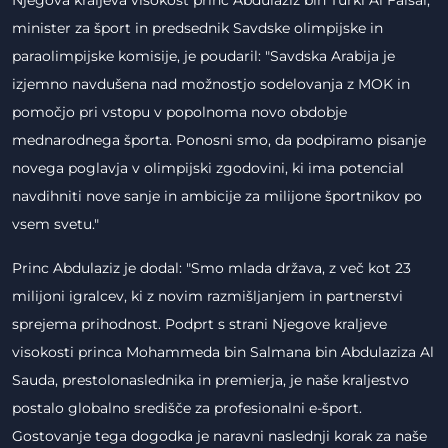
Njegova kraljeva visokost princ Abdulaziz bin Turki Al Faisal,
minister za šport in predsednik Savdske olimpijske in
paraolimpijske komisije, je poudaril: "Savdska Arabija je
izjemno navdušena nad možnostjo sodelovanja z MOK in
pomočjo pri vstopu v popolnoma novo obdobje
mednarodnega športa. Ponosni smo, da podpiramo pisanje
novega poglavja v olimpijski zgodovini, ki ima potencial
navdihniti nove sanje in ambicije za milijone športnikov po
vsem svetu."
Princ Abdulaziz je dodal: "Smo mlada država, z več kot 23
milijoni igralcev, ki z novim razmišljanjem in partnerstvi
sprejema prihodnost. Podprt s strani Njegove kraljeve
visokosti princa Mohammeda bin Salmana bin Abdulaziza Al
Sauda, prestolonaslednika in premierja, je naše kraljestvo
postalo globalno središče za profesionalni e-šport.
Gostovanje tega dogodka je naravni naslednji korak za naše