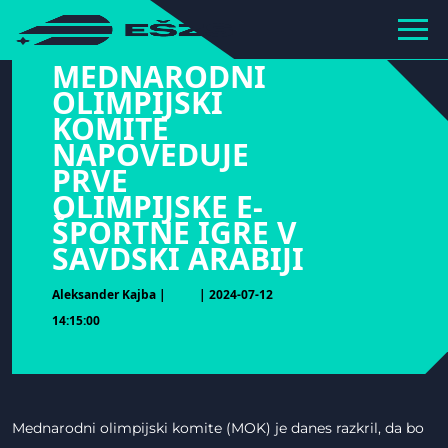
hihiiiiiiiiiii
MEDNARODNI
OLIMPIJSKI
KOMITE
NAPOVEDUJE
PRVE
OLIMPIJSKE E-
ŠPORTNE IGRE V
SAVDSKI ARABIJI
Aleksander Kajba |
| 2024-07-12
14:15:00
Mednarodni olimpijski komite (MOK) je danes razkril, da bo