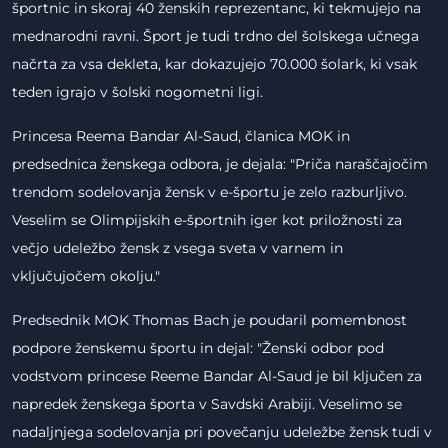
športnic in skoraj 40 ženskih reprezentanc, ki tekmujejo na
mednarodni ravni. Šport je tudi trdno del šolskega učnega
načrta za vsa dekleta, kar dokazujejo 70.000 šolark, ki vsak
teden igrajo v šolski nogometni ligi.
Princesa Reema Bandar Al-Saud, članica MOK in
predsednica ženskega odbora, je dejala: "Priča naraščajočim
trendom sodelovanja žensk v e-športu je zelo razburljivo.
Veselim se Olimpijskih e-športnih iger kot priložnosti za
večjo udeležbo žensk z vsega sveta v varnem in
vključujočem okolju."
Predsednik MOK Thomas Bach je poudaril pomembnost
podpore ženskemu športu in dejal: "Ženski odbor pod
vodstvom princese Reeme Bandar Al-Saud je bil ključen za
napredek ženskega športa v Savdski Arabiji. Veselimo se
nadaljnjega sodelovanja pri povečanju udeležbe žensk tudi v