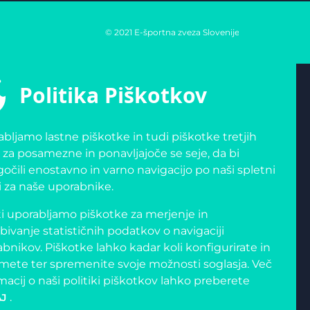
© 2021 E-športna zveza Slovenije
Politika Piškotkov
bljamo lastne piškotke in tudi piškotke tretjih
 za posamezne in ponavljajoče se seje, da bi
čili enostavno in varno navigacijo po naši spletni
i za naše uporabnike.
i uporabljamo piškotke za merjenje in
bivanje statističnih podatkov o navigaciji
bnikov. Piškotke lahko kadar koli konfigurirate in
mete ter spremenite svoje možnosti soglasja. Več
macij o naši politiki piškotkov lahko preberete
.
J