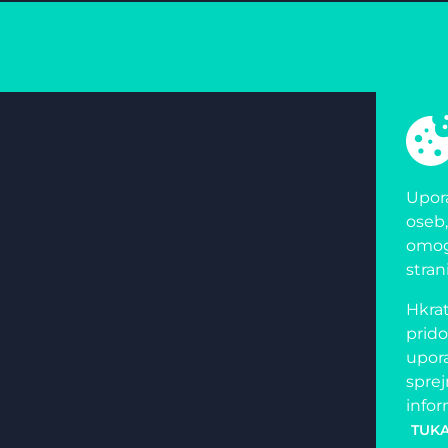
Upora
oseb,
omogo
stran
Hkrat
prido
upora
sprej
infor
TUKA