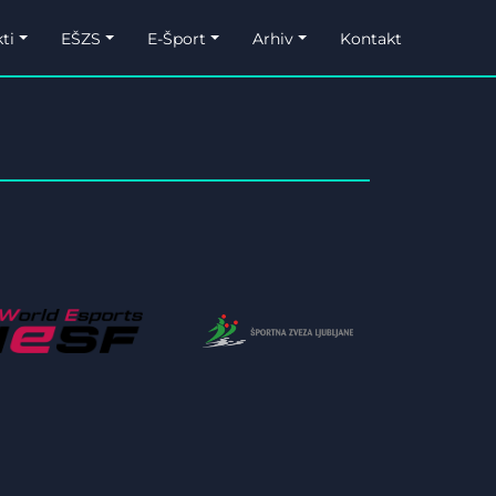
ti
EŠZS
E-Šport
Arhiv
Kontakt