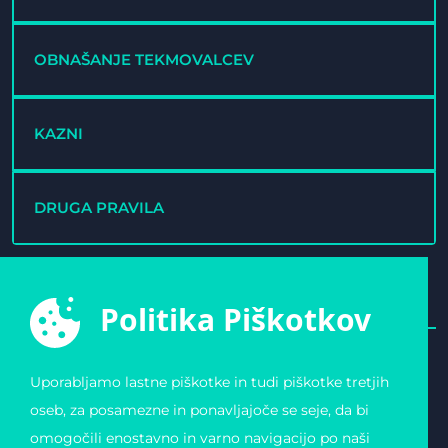
OBNAŠANJE TEKMOVALCEV
KAZNI
DRUGA PRAVILA
Politika Piškotkov
Uporabljamo lastne piškotke in tudi piškotke tretjih
E-ŠPORTNA ZVEZA
POVEZAVE
oseb, za posamezne in ponavljajoče se seje, da bi
SLOVENIJE
Varstvo osebnih
omogočili enostavno in varno navigacijo po naši
Zvezda 19
podatkov