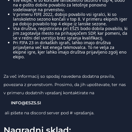
Vse ekipe, ki so končale lanskoletno sezono v top 4, bodo
na e-pošto dobile povabilo za letošnje ponovno
sodelovanje na prvenstvu.
V primeru FIFE 2022, dobijo povabilo vsi igralci, ki so
lanskoletno sezono končali v top 8. V primeru ekipnih iger
pa dobijo povabilo top 4 ekipe iz lanske sezone.
Vsa društva, registrirana pri EŠZS bodo dobila povabilo, ki
jim zagotavlja mesto na prihajajočem SDP, kar pomeni, da
se v redni del uvrstijo brez igranja kvalifikacij.
Pri FIFA 23 in dirkaških igrah, lahko imajo društva
prijavljena več kot enega tekmovalca. To ne velja za
ekipne igre, kjer lahko imajo društva prijavljeno zgolj eno
ekipo.
Za več informacij so spodaj navedena dodatna pravila,
povezana z prvenstvom. Prosimo, da jih upoštevate, ter nas
v primeru dodatnih vprašanj kontaktirate na
INFO@ESZS.SI
ali pišete na discord server pod # vprašanja.
Nagradni sklad: