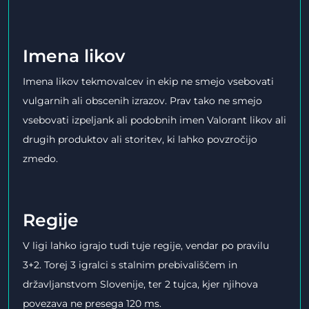
Imena likov
Imena likov tekmovalcev in ekip ne smejo vsebovati
vulgarnih ali obscenih izrazov. Prav tako ne smejo
vsebovati izpeljank ali podobnih imen Valorant likov ali
drugih produktov ali storitev, ki lahko povzročijo
zmedo.
Regije
V ligi lahko igrajo tudi tuje regije, vendar po pravilu
3+2. Torej 3 igralci s stalnim prebivališčem in
državljanstvom Slovenije, ter 2 tujca, kjer njihova
povezava ne presega 120 ms.