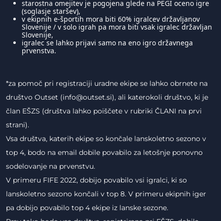
starostna omejitev je pogojena glede na PEGI oceno igre
(soglasje staršev),
v ekipnih e-športih mora biti 60% igralcev državljanov
Slovenije / v solo igrah pa mora biti vsak igralec državljan
Slovenije,
igralec se lahko prijavi samo na eno igro državnega
prvenstva.
*za pomoč pri registraciji uradne ekipe se lahko obrnete na
društvo Outset (info@outset.si), ali katerokoli društvo, ki je
član EŠZS (društva lahko poiščete v rubriki ČLANI na prvi
strani).
Vsa društva, katerih ekipe so končale lanskoletno sezono v
top 4, bodo na email dobile povabilo za letošnje ponovno
sodelovanje na prvenstvu.
V primeru FIFE 2022, dobijo povabilo vsi igralci, ki so
lanskoletno sezono končali v top 8. V primeru ekipnih iger
pa dobijo povabilo top 4 ekipe iz lanske sezone.