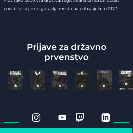
Prav tako bodo vsa društva, registrirana pri EŠZS, dobila
povabilo, ki jim zagotavlja mesto na prihajajočem SDP.
Prijave za državno
prvenstvo