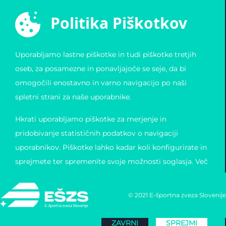
E-ŠPORTNA ZVEZA
POVEZAVE
Politika Piškotkov
SLOVENIJE
Varstvo osebnih
Zvezda 19
podatkov
1000 Ljubljana
Pogoji uporabe
Uporabljamo lastne piškotke in tudi piškotke tretjih
Slovenija
Piškotki
Obvestilo o registraciji
oseb, za posamezne in ponavljajoče se seje, da bi
Matična številka:
4123026000
omogočili enostavno in varno navigacijo po naši
Davčna številka: 11823739
spletni strani za naše uporabnike.
Hkrati uporabljamo piškotke za merjenje in
pridobivanje statističnih podatkov o navigaciji
uporabnikov. Piškotke lahko kadar koli konfigurirate in
sprejmete ter spremenite svoje možnosti soglasja. Več
informacij o naši politiki piškotkov lahko preberete
TUKAJ
.
© 2021 E-športna zveza Slovenije
ZAVRNI
SPREJMI