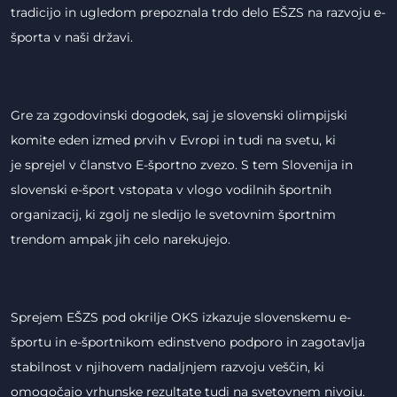
tradicijo in ugledom prepoznala trdo delo EŠZS na razvoju e-
športa v naši državi.
Gre za zgodovinski dogodek, saj je slovenski olimpijski
komite eden izmed prvih v Evropi in tudi na svetu, ki
je sprejel v članstvo E-športno zvezo. S tem Slovenija in
slovenski e-šport vstopata v vlogo vodilnih športnih
organizacij, ki zgolj ne sledijo le svetovnim športnim
trendom ampak jih celo narekujejo.
Sprejem EŠZS pod okrilje OKS izkazuje slovenskemu e-
športu in e-športnikom edinstveno podporo in zagotavlja
stabilnost v njihovem nadaljnjem razvoju veščin, ki
omogočajo vrhunske rezultate tudi na svetovnem nivoju.