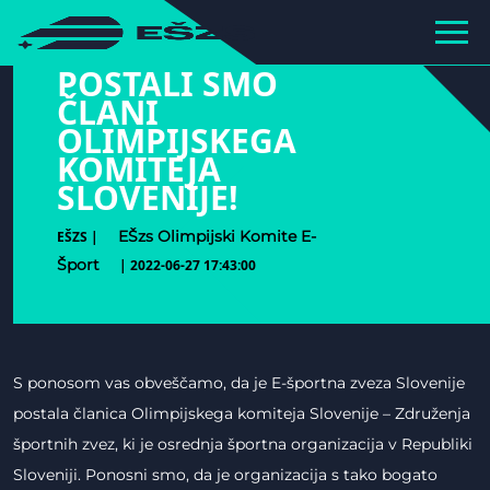
hihiiiiiiiiiii
POSTALI SMO
ČLANI
OLIMPIJSKEGA
KOMITEJA
SLOVENIJE!
EŠzs Olimpijski Komite E-
EŠZS |
Šport
| 2022-06-27 17:43:00
S ponosom vas obveščamo, da je E-športna zveza Slovenije
postala članica Olimpijskega komiteja Slovenije – Združenja
športnih zvez, ki je osrednja športna organizacija v Republiki
Sloveniji. Ponosni smo, da je organizacija s tako bogato