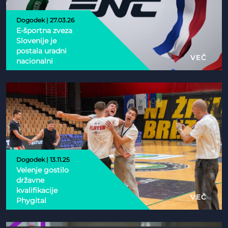
Dogodek | 27.03.26
E-športna zveza
Slovenije je
postala uradni
VEČ
nacionalni
partner Esports
Nations Cup 2026
Dogodek | 13.11.25
Velenje gostilo
državne
kvalifikacije
VEČ
Phygital