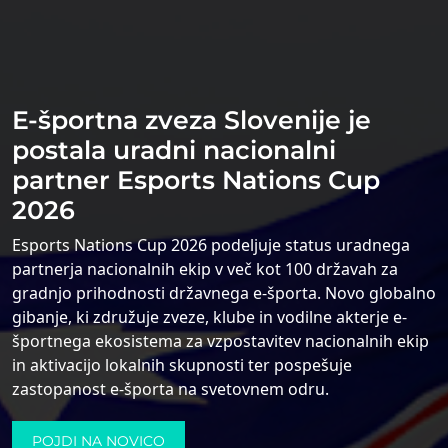
E-športna zveza Slovenije je
Politika Piškotkov
postala uradni nacionalni
partner Esports Nations Cup
2026
Uporabljamo lastne piškotke in tudi piškotke tretjih
oseb, za posamezne in ponavljajoče se seje, da bi
Esports Nations Cup 2026 podeljuje status uradnega
omogočili enostavno in varno navigacijo po naši
partnerja nacionalnih ekip v več kot 100 državah za
gradnjo prihodnosti državnega e-športa. Novo globalno
spletni strani za naše uporabnike.
gibanje, ki združuje zveze, klube in vodilne akterje e-
Hkrati uporabljamo piškotke za merjenje in
športnega ekosistema za vzpostavitev nacionalnih ekip
in aktivacijo lokalnih skupnosti ter pospešuje
pridobivanje statističnih podatkov o navigaciji
zastopanost e-športa na svetovnem odru.
uporabnikov. Piškotke lahko kadar koli konfigurirate
in sprejmete ter spremenite svoje možnosti
POJDI NA NOVICO
soglasja. Več informacij o naši politiki piškotkov