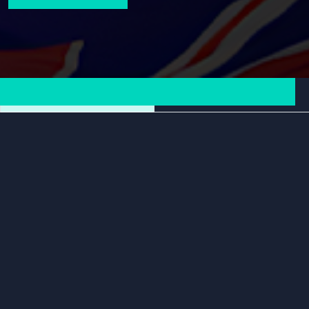
lahko preberete
TUKAJ
.
ZAVRNI
SPREJMI
Rezultati
Prihajajoče tekme
E-športna zveza Slovenije
E-športna zveza Slovenije je krovna neprofitna organizacija